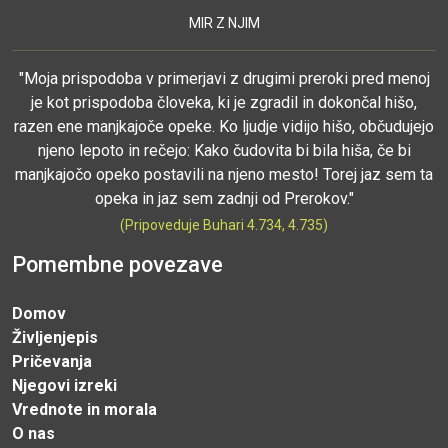
MIR Z NJIM
"Moja prispodoba v primerjavi z drugimi preroki pred menoj
je kot prispodoba človeka, ki je zgradil in dokončal hišo,
razen ene manjkajoče opeke. Ko ljudje vidijo hišo, občudujejo
njeno lepoto in rečejo: Kako čudovita bi bila hiša, če bi
manjkajočo opeko postavili na njeno mesto! Torej jaz sem ta
opeka in jaz sem zadnji od Prerokov."
(Pripoveduje Buhari 4.734, 4.735)
Pomembne povezave
Domov
Življenjepis
Pričevanja
Njegovi izreki
Vrednote in morala
O nas