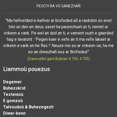
PEOC'H RA VO GANEZHAÑ
"Ma heñvelded e-keñver ar brofeded all a-raokdon zo evel
hini un den en deus savet ha peurechuet un ti, nemet ur
vrikenn a vank. Pa wel an dud an ti, e vament ouzh e gaerded
hag e lavaront : 'Pegen kaer e vefe an ti ma vefe lakaet ar
vrikenn a vank en he flas !' Neuze me eo ar vrikenn-se, ha me
eo an diwezhañ eus ar Brofeded."
(Danevellet gant Bukhari 4.734, 4.735)
Liammoù pouezus
Degemer
Buhezskrid
Testenioù
E gomzoù
Talvoudoù & Buhezegezh
Diwar-benn