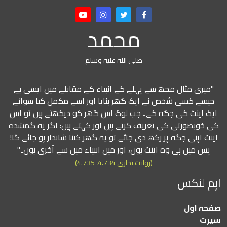
محمد
صلی اللہ علیہ وسلم
"میری مثال مجھ سے پہلے کے انبیاء کے مقابلے میں ایسی ہے
جیسے کسی شخص نے ایک گھر بنایا اور اسے مکمل کیا سوائے
ایک اینٹ کی جگہ کے۔ جب لوگ اس گھر کو دیکھتے ہیں تو اس
کی خوبصورتی کی تعریف کرتے ہیں اور کہتے ہیں: اگر یہ گمشدہ
اینٹ اپنی جگہ پر رکھ دی جائے تو یہ گھر کتنا شاندار ہو جائے گا!
پس میں ہی وہ اینٹ ہوں، اور میں انبیاء میں سے آخری ہوں۔"
(روایت بخاری 4.734، 4.735)
اہم لنکس
صفحہ اول
سیرت