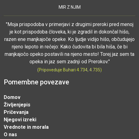
MIR Z NJIM
"Moja prispodoba v primerjavi z drugimi preroki pred menoj
je kot prispodoba človeka, ki je zgradil in dokončal hišo,
razen ene manjkajoče opeke. Ko ljudje vidijo hišo, občudujejo
njeno lepoto in rečejo: Kako čudovita bi bila hiša, če bi
manjkajočo opeko postavili na njeno mesto! Torej jaz sem ta
opeka in jaz sem zadnji od Prerokov."
(Pripoveduje Buhari 4.734, 4.735)
Pomembne povezave
Domov
Življenjepis
Pričevanja
Njegovi izreki
Vrednote in morala
O nas