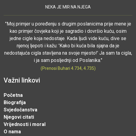
NEKA JE MIR NA NJEGA
"Moj primjer u poređenju s drugim poslanicima prije mene je
kao primjer čovjeka koji je sagradio i dovršio kuću, osim
jedne cigle koja nedostaje. Kada ljudi vide kuću, dive se
njenoj ljepoti i kažu: 'Kako bi kuća bila sjajna da je
nedostajuća cigla stavljena na svoje mjesto!' Ja sam ta cigla,
i ja sam posljednji od Poslanika."
(Prenosi Buhari 4.734, 4.735)
Važni linkovi
Početna
Biografija
Svjedočanstva
Njegovi citati
Vrijednosti i moral
O nama