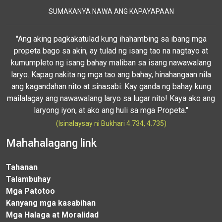
SUMAKANYA NAWA ANG KAPAYAPAAN
"Ang aking pagkakatulad kung ihahambing sa ibang mga
propeta bago sa akin, ay tulad ng isang tao na nagtayo at
kumumpleto ng isang bahay maliban sa isang nawawalang
laryo. Kapag nakita ng mga tao ang bahay, hinahangaan nila
ang kagandahan nito at sinasabi: Kay ganda ng bahay kung
mailalagay ang nawawalang laryo sa lugar nito! Kaya ako ang
laryong iyon, at ako ang huli sa mga Propeta."
(Isinalaysay ni Bukhari 4.734, 4.735)
Mahahalagang link
Tahanan
Talambuhay
Mga Patotoo
Kanyang mga kasabihan
Mga Halaga at Moralidad