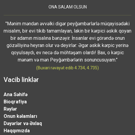
ONA SALAM OLSUN
"Mənim məndən əvvəlki digər peyğəmbərlərlə müqayisədəki
misalım, bir evi tikib tamamlayan, lakin bir kərpici əskik qoyan
bir adamın misalına bənzəyir. İnsanlar evi görəndə onun
gözəlliyinə heyran olur və deyirlər: Əgər əskik kərpic yerinə
qoyulsaydı, ev necə də möhtəşəm olardı! Bax, o kərpic
mənəm və mən Peyğəmbərlərin sonuncusuyam."
(Buxari rəvayət edib 4.734, 4.735)
Vacib linklər
Ana Səhifə
Bioqrafiya
Rəylər
Onun kəlamları
Dəyərlər və Əxlaq
Haqqımızda