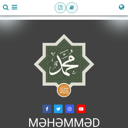
MƏHƏMMƏD