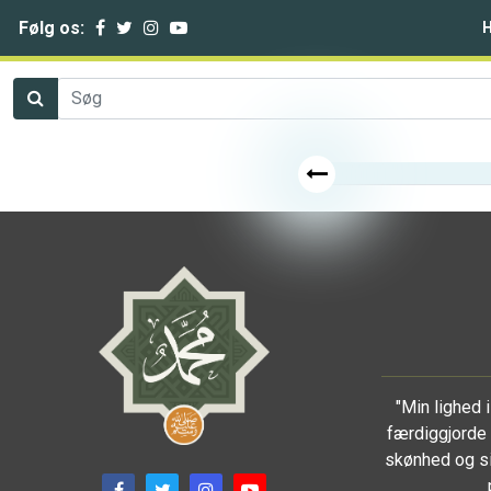
Følg os:
"Min lighed
færdiggjorde 
skønhed og si