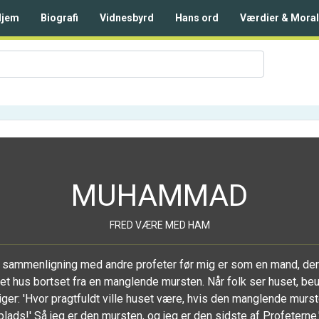
Hjem
Biografi
Vidnesbyrd
Hans ord
Værdier & Moral
MUHAMMAD
FRED VÆRE MED HAM
 i sammenligning med andre profeter før mig er som en mand, de
et hus bortset fra en manglende mursten. Når folk ser huset, be
ger: 'Hvor pragtfuldt ville huset være, hvis den manglende murst
plads!' Så jeg er den mursten, og jeg er den sidste af Profeterne.