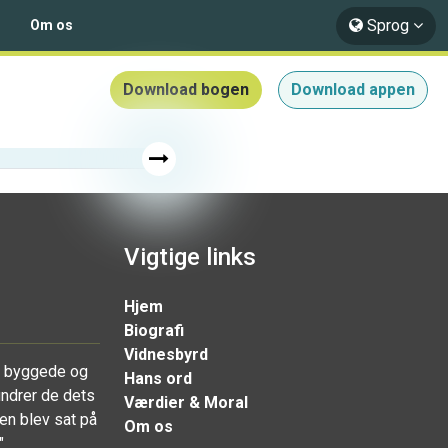
Sprog
Om os
Download bogen
Download appen
Vigtige links
Hjem
Biografi
Vidnesbyrd
r byggede og
Hans ord
undrer de dets
Værdier & Moral
en blev sat på
Om os
"