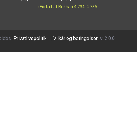
(Fortalt af Bukhari 4.734, 4.735)
oldes
Privatlivspolitik
|
Vilkår og betingelser
v: 2.0.0