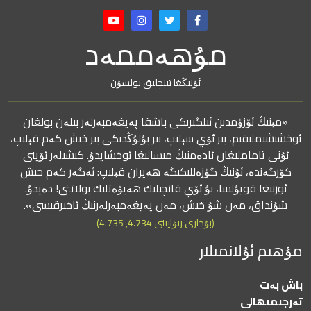
مۇھەممەد
ئۇنىڭغا تىنچلىق بولسۇن
«مېنىڭ ئۆزۈمدىن ئىلگىرىكى باشقا پەيغەمبەرلەر بىلەن بولغان
ئوخشىشىملىقىم، بىر ئۆي سېلىپ، بىر بۇلۇڭدىكى بىر خىش كەم قېلىپ،
ئۇنى تاماملىغان ئادەمنىڭ مىسالىغا ئوخشايدۇ. كىشىلەر ئۆينى
كۆرگەندە، ئۇنىڭ گۈزەللىكىگە ھەيران قېلىپ: ئەگەر كەم خىش
ئورنىغا قويۇلسا، بۇ ئۆي قانچىلىك ھەيۋەتلىك بولاتتى! دەيدۇ.
شۇنداق، مەن شۇ خىش، مەن پەيغەمبەرلەرنىڭ ئاخىرقىسى».
(بۇخارى رىۋايىتى 4.734, 4.735)
مۇھىم ئۇلانمىلار
باش بەت
تەرجىمىھالى