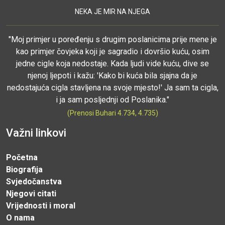
NEKA JE MIR NA NJEGA
"Moj primjer u poređenju s drugim poslanicima prije mene je
kao primjer čovjeka koji je sagradio i dovršio kuću, osim
jedne cigle koja nedostaje. Kada ljudi vide kuću, dive se
njenoj ljepoti i kažu: 'Kako bi kuća bila sjajna da je
nedostajuća cigla stavljena na svoje mjesto!' Ja sam ta cigla,
i ja sam posljednji od Poslanika."
(Prenosi Buhari 4.734, 4.735)
Važni linkovi
Početna
Biografija
Svjedočanstva
Njegovi citati
Vrijednosti i moral
O nama