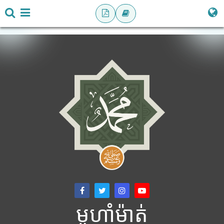
មូហាំម៉ាត់