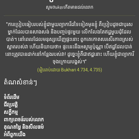
សូមสันติสุขកើតមានដល់លោក
"ការប្រៀបធៀបរបស់ខ្ញុំជាមួយព្យាការីដទៃទៀតមុនខ្ញុំ គឺប្រៀបដូចជាបុរស
ម្នាក់ដែលបានសាងសង់ និងបញ្ចប់ផ្ទះមួយ លើកលែងតែឥដ្ឋមួយដុំដែល
បាត់។ នៅពេលដែលមនុស្សឃើញផ្ទះនោះ ពួកគេកោតសរសើរភាពស្រស់
ស្អាតរបស់វា ហើយនិយាយថា៖ ផ្ទះនេះនឹងអស្ចារ្យប៉ុណ្ណា បើឥដ្ឋដែលបាត់
នោះត្រូវបានដាក់នៅកន្លែងរបស់វា! ដូច្នេះខ្ញុំគឺជាឥដ្ឋនោះ ហើយខ្ញុំជាព្យាការី
ចុងក្រោយបង្អស់។"
(រៀបរាប់ដោយ Bukhari 4.734, 4.735)
តំណសំខាន់ៗ
ទំព័រដើម
ជីវប្រវត្តិ
សក្ខីកម្ម
ពាក្យពេចន៍របស់លោក
គុណតម្លៃ និងសីលធម៌
អំពី​ពួក​យើង