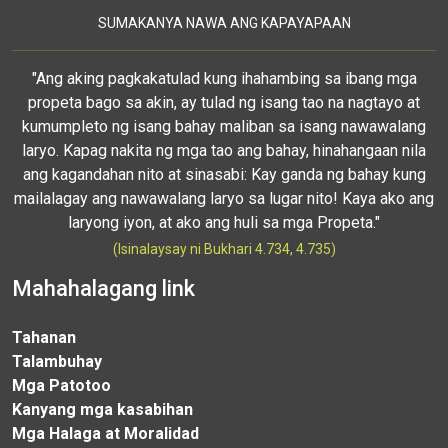
SUMAKANYA NAWA ANG KAPAYAPAAN
"Ang aking pagkakatulad kung ihahambing sa ibang mga
propeta bago sa akin, ay tulad ng isang tao na nagtayo at
kumumpleto ng isang bahay maliban sa isang nawawalang
laryo. Kapag nakita ng mga tao ang bahay, hinahangaan nila
ang kagandahan nito at sinasabi: Kay ganda ng bahay kung
mailalagay ang nawawalang laryo sa lugar nito! Kaya ako ang
laryong iyon, at ako ang huli sa mga Propeta."
(Isinalaysay ni Bukhari 4.734, 4.735)
Mahahalagang link
Tahanan
Talambuhay
Mga Patotoo
Kanyang mga kasabihan
Mga Halaga at Moralidad