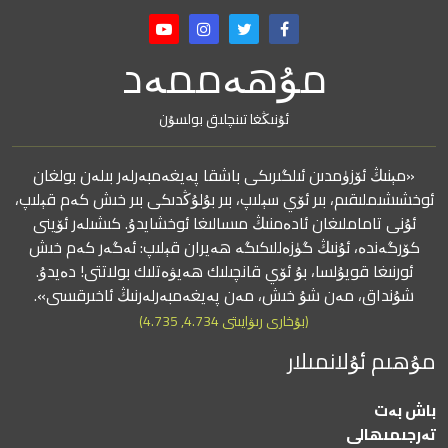
مۇھەممەد
ئۇنىڭغا تىنچلىق بولسۇن
«مېنىڭ ئۆزۈمدىن ئىلگىرىكى باشقا پەيغەمبەرلەر بىلەن بولغان
ئوخشىشىملىقىم، بىر ئۆي سېلىپ، بىر بۇلۇڭدىكى بىر خىش كەم قېلىپ،
ئۇنى تاماملىغان ئادەمنىڭ مىسالىغا ئوخشايدۇ. كىشىلەر ئۆينى
كۆرگەندە، ئۇنىڭ گۈزەللىكىگە ھەيران قېلىپ: ئەگەر كەم خىش
ئورنىغا قويۇلسا، بۇ ئۆي قانچىلىك ھەيۋەتلىك بولاتتى! دەيدۇ.
شۇنداق، مەن شۇ خىش، مەن پەيغەمبەرلەرنىڭ ئاخىرقىسى».
(بۇخارى رىۋايىتى 4.734, 4.735)
مۇھىم ئۇلانمىلار
باش بەت
تەرجىمىھالى