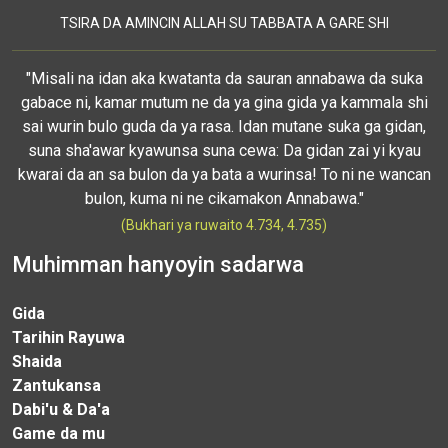
TSIRA DA AMINCIN ALLAH SU TABBATA A GARE SHI
"Misali na idan aka kwatanta da sauran annabawa da suka
gabace ni, kamar mutum ne da ya gina gida ya kammala shi
sai wurin bulo guda da ya rasa. Idan mutane suka ga gidan,
suna sha'awar kyawunsa suna cewa: Da gidan zai yi kyau
kwarai da an sa bulon da ya bata a wurinsa! To ni ne wancan
bulon, kuma ni ne cikamakon Annabawa."
(Bukhari ya ruwaito 4.734, 4.735)
Muhimman hanyoyin sadarwa
Gida
Tarihin Rayuwa
Shaida
Zantukansa
Dabi'u & Da'a
Game da mu