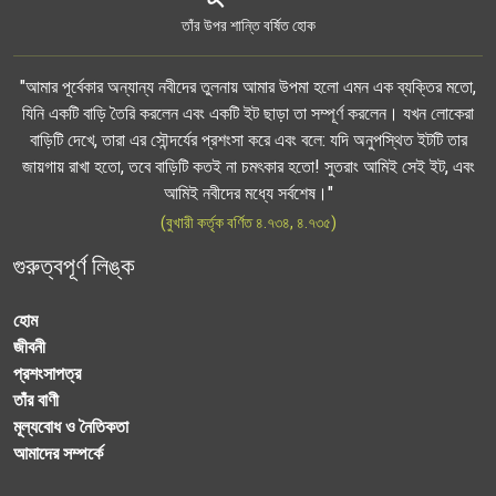
তাঁর উপর শান্তি বর্ষিত হোক
"আমার পূর্বেকার অন্যান্য নবীদের তুলনায় আমার উপমা হলো এমন এক ব্যক্তির মতো,
যিনি একটি বাড়ি তৈরি করলেন এবং একটি ইট ছাড়া তা সম্পূর্ণ করলেন। যখন লোকেরা
বাড়িটি দেখে, তারা এর সৌন্দর্যের প্রশংসা করে এবং বলে: যদি অনুপস্থিত ইটটি তার
জায়গায় রাখা হতো, তবে বাড়িটি কতই না চমৎকার হতো! সুতরাং আমিই সেই ইট, এবং
আমিই নবীদের মধ্যে সর্বশেষ।"
(বুখারী কর্তৃক বর্ণিত ৪.৭৩৪, ৪.৭৩৫)
গুরুত্বপূর্ণ লিঙ্ক
হোম
জীবনী
প্রশংসাপত্র
তাঁর বাণী
মূল্যবোধ ও নৈতিকতা
আমাদের সম্পর্কে