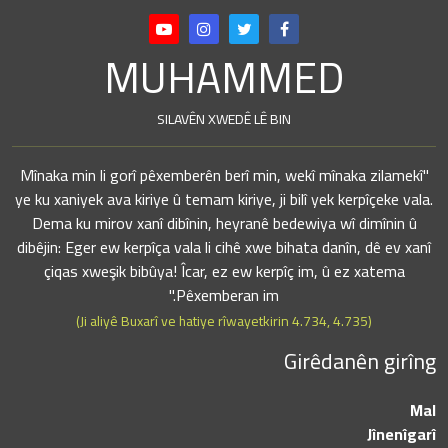
MUHAMMED
SILAVÊN XWEDÊ LÊ BIN
"Mînaka min li gorî pêxemberên berî min, wekî mînaka zilamekî
ye ku xaniyek ava kiriye û temam kiriye, ji bilî yek kerpîçeke vala.
Dema ku mirov xanî dibînin, heyranê bedewiya wî dimînin û
dibêjin: Eger ew kerpîça vala li cihê xwe bihata danîn, dê ev xanî
çiqas xweşik bibûya! Îcar, ez ew kerpîç im, û ez xatema
Pêxemberan im."
(Ji aliyê Buxarî ve hatiye rîwayetkirin 4.734, 4.735)
Girêdanên girîng
Mal
Jînenîgarî