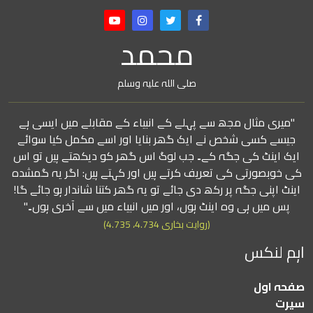
محمد
صلی اللہ علیہ وسلم
"میری مثال مجھ سے پہلے کے انبیاء کے مقابلے میں ایسی ہے
جیسے کسی شخص نے ایک گھر بنایا اور اسے مکمل کیا سوائے
ایک اینٹ کی جگہ کے۔ جب لوگ اس گھر کو دیکھتے ہیں تو اس
کی خوبصورتی کی تعریف کرتے ہیں اور کہتے ہیں: اگر یہ گمشدہ
اینٹ اپنی جگہ پر رکھ دی جائے تو یہ گھر کتنا شاندار ہو جائے گا!
پس میں ہی وہ اینٹ ہوں، اور میں انبیاء میں سے آخری ہوں۔"
(روایت بخاری 4.734، 4.735)
اہم لنکس
صفحہ اول
سیرت