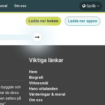
Språk
moral
Om oss
Ladda ner boken
Ladda ner appen
Viktiga länkar
Hem
Biografi
Vittnesmål
om byggde och
Hans uttalanden
drar de dess
Värderingar & moral
nen sattes på
Om oss
na."