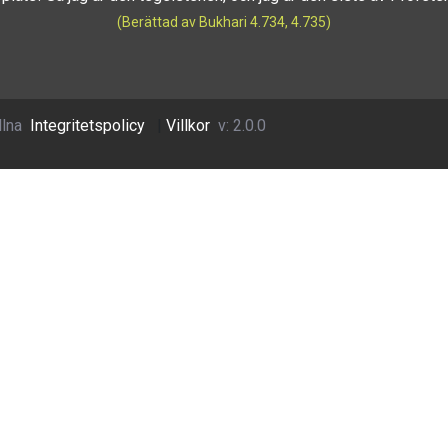
(Berättad av Bukhari 4.734, 4.735)
llna
Integritetspolicy
|
Villkor
v: 2.0.0