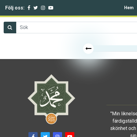
Följ oss:
Hem
"Min liknels
färdigställ
skönhet och 
sin