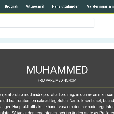
Biografi
Vittnesmål
Hans uttalanden
Värderingar & 
MUHAMMED
FRID VARE MED HONOM
e i jämförelse med andra profeter före mig, är den av en man s
de ett hus förutom en saknad tegelsten. När folk ser huset, beun
säger: Hur praktfullt skulle huset vara om den saknade tegelste
 plats! Så jag är den tegelstenen, och jag är den siste av Profeter