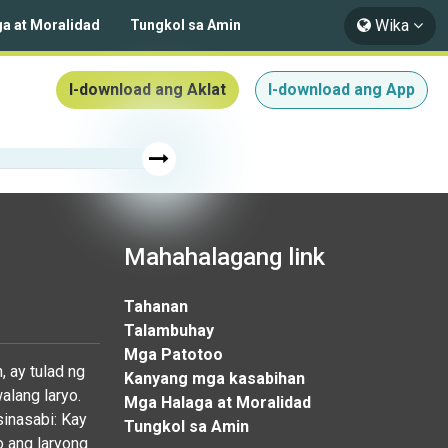
Wika
a at Moralidad
Tungkol sa Amin
I-download ang Aklat
I-download ang App
Mahahalagang link
Tahanan
Talambuhay
Mga Patotoo
 ay tulad ng
Kanyang mga kasabihan
alang laryo.
Mga Halaga at Moralidad
sinasabi: Kay
Tungkol sa Amin
o ang laryong