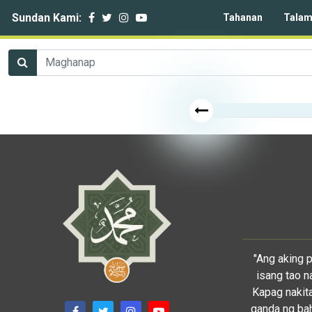
Sundan Kami:
Tahanan
Talam
"Ang aking 
isang tao n
Kapag nakita
ganda ng bah