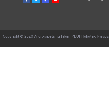
Copyright © 2020 Ang propeta ng Islam PBUH, lahat ng karapa