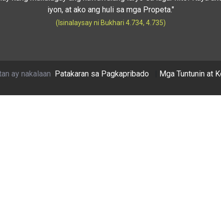
iyon, at ako ang huli sa mga Propeta."
(Isinalaysay ni Bukhari 4.734, 4.735)
tan ay nakalaan
Patakaran sa Pagkapribado
|
Mga Tuntunin at 