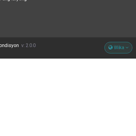
Kondisyon
v: 2.0.0
Wika