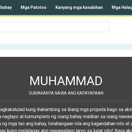
buhay
Mga Patotoo
Kanyang mga kasabihan
Mga Halag
MUHAMMAD
SUMAKANYA NAWA ANG KAPAYAPAAN
pagkakatulad kung ihahambing sa ibang mga propeta bago sa akin,
a nagtayo at kumumpleto ng isang bahay maliban sa isang nawaw
 ng mga tao ang bahay, hinahangaan nila ang kagandahan nito at 
ay kung mailalagay ang nawawalang laryo sa lugar nito! Kaya ak