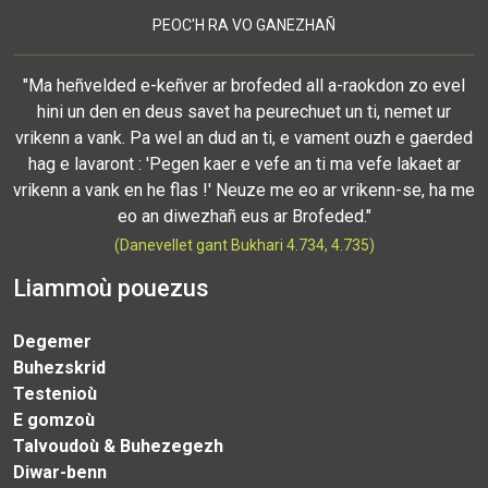
PEOC'H RA VO GANEZHAÑ
"Ma heñvelded e-keñver ar brofeded all a-raokdon zo evel
hini un den en deus savet ha peurechuet un ti, nemet ur
vrikenn a vank. Pa wel an dud an ti, e vament ouzh e gaerded
hag e lavaront : 'Pegen kaer e vefe an ti ma vefe lakaet ar
vrikenn a vank en he flas !' Neuze me eo ar vrikenn-se, ha me
eo an diwezhañ eus ar Brofeded."
(Danevellet gant Bukhari 4.734, 4.735)
Liammoù pouezus
Degemer
Buhezskrid
Testenioù
E gomzoù
Talvoudoù & Buhezegezh
Diwar-benn