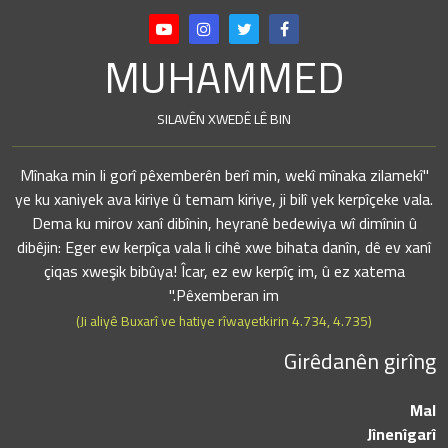
MUHAMMED
SILAVÊN XWEDÊ LÊ BIN
"Mînaka min li gorî pêxemberên berî min, wekî mînaka zilamekî
ye ku xaniyek ava kiriye û temam kiriye, ji bilî yek kerpîçeke vala.
Dema ku mirov xanî dibînin, heyranê bedewiya wî dimînin û
dibêjin: Eger ew kerpîça vala li cihê xwe bihata danîn, dê ev xanî
çiqas xweşik bibûya! Îcar, ez ew kerpîç im, û ez xatema
Pêxemberan im."
(Ji aliyê Buxarî ve hatiye rîwayetkirin 4.734, 4.735)
Girêdanên girîng
Mal
Jînenîgarî