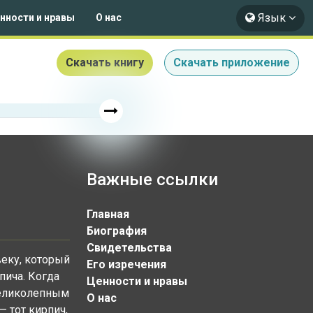
Язык
нности и нравы
О нас
Скачать книгу
Скачать приложение
Важные ссылки
Главная
Биография
Свидетельства
веку, который
Его изречения
пича. Когда
Ценности и нравы
великолепным
О нас
— тот кирпич,