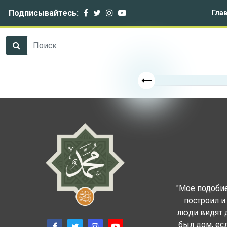
Подписывайтесь:
Гла
"Мое подобие
построил и
люди видят 
был дом, есл