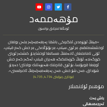
مۇھەممەد
ئۇنىڭغا تىنچلىق بولسۇن
«مېنىڭ ئۆزۈمدىن ئىلگىرىكى باشقا پەيغەمبەرلەر بىلەن بولغان
ئوخشىشىملىقىم، بىر ئۆي سېلىپ، بىر بۇلۇڭدىكى بىر خىش كەم قېلىپ،
ئۇنى تاماملىغان ئادەمنىڭ مىسالىغا ئوخشايدۇ. كىشىلەر ئۆينى
كۆرگەندە، ئۇنىڭ گۈزەللىكىگە ھەيران قېلىپ: ئەگەر كەم خىش
ئورنىغا قويۇلسا، بۇ ئۆي قانچىلىك ھەيۋەتلىك بولاتتى! دەيدۇ.
شۇنداق، مەن شۇ خىش، مەن پەيغەمبەرلەرنىڭ ئاخىرقىسى».
(بۇخارى رىۋايىتى 4.734, 4.735)
مۇھىم ئۇلانمىلار
باش بەت
تەرجىمىھالى