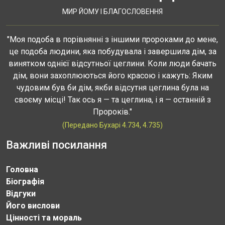
МИР ЙОМУ І БЛАГОСЛОВЕННЯ
"Моя подоба в порівнянні з іншими пророками до мене,
це подоба людини, яка побудувала і завершила дім, за
винятком однієї відсутньої цеглини. Коли люди бачать
дім, вони захоплюються його красою і кажуть: Яким
чудовим був би дім, якби відсутня цеглина була на
своєму місці! Так ось я — та цеглина, і я — останній з
Пророків."
(Передано Бухарі 4.734, 4.735)
Важливі посилання
Головна
Біографія
Відгуки
Його вислови
Цінності та мораль