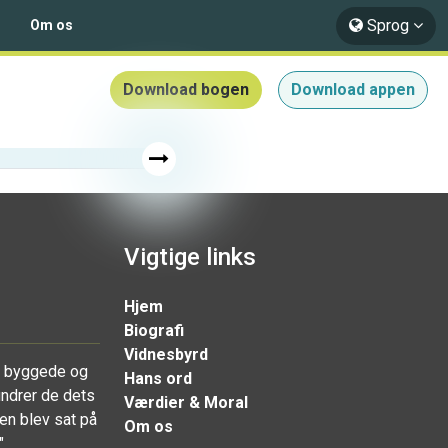
Sprog
Om os
Download bogen
Download appen
Vigtige links
Hjem
Biografi
Vidnesbyrd
r byggede og
Hans ord
undrer de dets
Værdier & Moral
en blev sat på
Om os
"