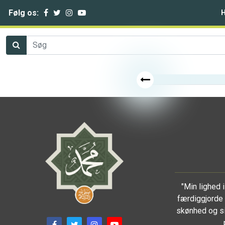
Følg os:
"Min lighed
færdiggjorde 
skønhed og si