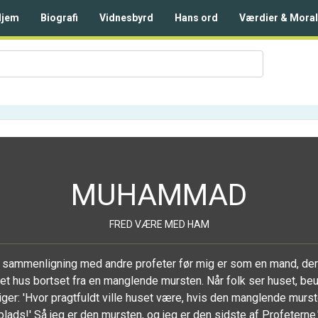
Hjem
Biografi
Vidnesbyrd
Hans ord
Værdier & Moral
MUHAMMAD
FRED VÆRE MED HAM
 i sammenligning med andre profeter før mig er som en mand, de
et hus bortset fra en manglende mursten. Når folk ser huset, be
ger: 'Hvor pragtfuldt ville huset være, hvis den manglende murst
plads!' Så jeg er den mursten, og jeg er den sidste af Profeterne.