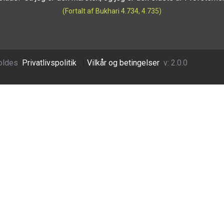
(Fortalt af Bukhari 4.734, 4.735)
oldes
Privatlivspolitik
|
Vilkår og betingelser
v: 2.0.0