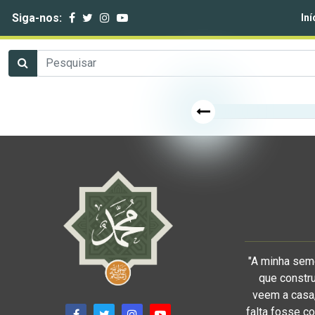
Siga-nos:
Iní
"A minha sem
que constru
veem a casa,
falta fosse co