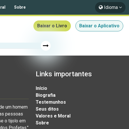
Idioma
ral
Sobre
Baixar o Livro
Baixar o Aplicativo
Links importantes
Início
Biografia
Testemunhos
a de um homem
Seus ditos
o as pessoas
Valores e Moral
e o tijolo em
Sobre
 dos Profetas."