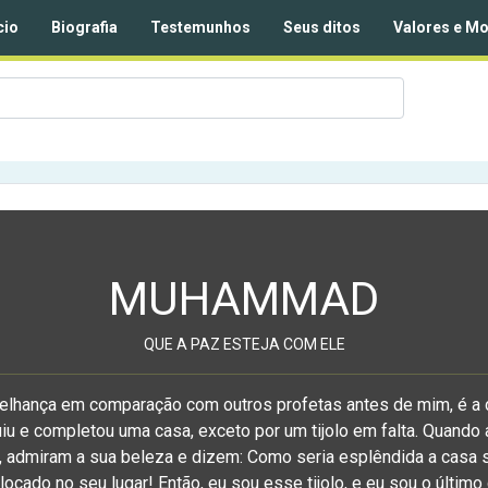
cio
Biografia
Testemunhos
Seus ditos
Valores e Mo
MUHAMMAD
QUE A PAZ ESTEJA COM ELE
elhança em comparação com outros profetas antes de mim, é 
iu e completou uma casa, exceto por um tijolo em falta. Quand
 admiram a sua beleza e dizem: Como seria esplêndida a casa s
locado no seu lugar! Então, eu sou esse tijolo, e eu sou o último