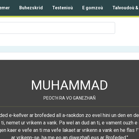
emer
Buhezskrid
Testenioù
E gomzoù
Talvoudoù &
MUHAMMAD
PEOC'H RA VO GANEZHAÑ
ed e-keñver ar brofeded all a-raokdon zo evel hini un den en d
ti, nemet ur vrikenn a vank. Pa wel an dud an ti, e vament ouzh 
gen kaer e vefe an ti ma vefe lakaet ar vrikenn a vank en he flas
ar vrikenn-se, ha me eo an diwezhañ eus ar Brofeded."