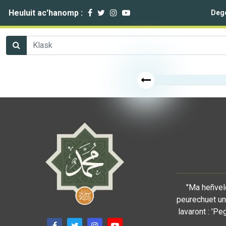
Heuluit ac'hanomp :
Deg
"Ma heñveld
peurechuet un 
lavaront : 'Pe