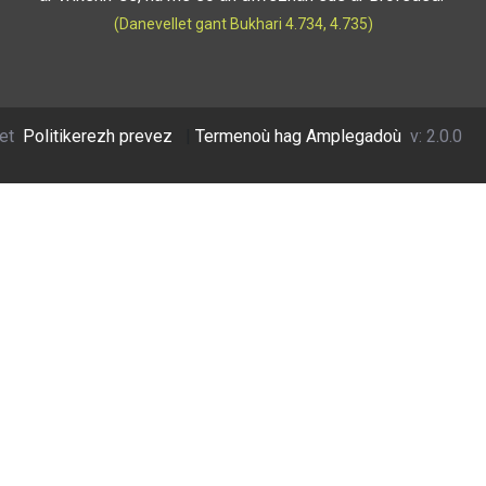
(Danevellet gant Bukhari 4.734, 4.735)
et
Politikerezh prevez
|
Termenoù hag Amplegadoù
v: 2.0.0