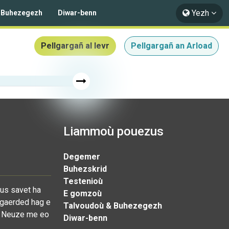
Yezh
 Buhezegezh
Diwar-benn
Pellgargañ al levr
Pellgargañ an Arload
Liammoù pouezus
Degemer
Buhezskrid
Testenioù
eus savet ha
E gomzoù
e gaerded hag e
Talvoudoù & Buhezegezh
 !' Neuze me eo
Diwar-benn