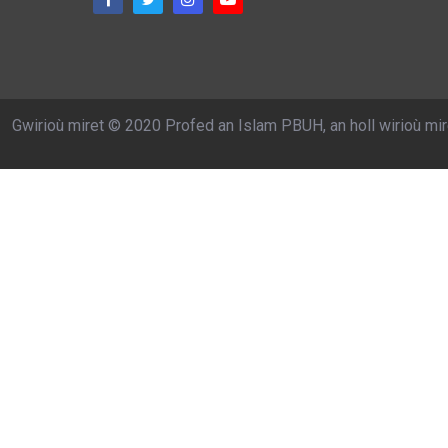
Gwirioù miret © 2020 Profed an Islam PBUH, an holl wirioù mir