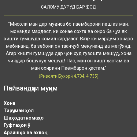
САЛОМУ ДУРУД БАР Ӯ БОД
"Мисоли ман дар муқоиса бо паёмбарони пеш аз ман,
монанди мардест, ки хонае сохта ва онро ба ҷуз як
хишти гумшуда комил кардааст. Вақте ки мардум хонаро
мебинанд, ба зебоии он тааҷҷуб мекунанд ва мегӯянд:
Агар хишти гумшуда дар ҷои худ гузошта мешуд, хона
чӣ қадар бошукӯҳ мешуд! Пас, ман он хишт ҳастам ва
ман охирини Паёмбарон ҳастам."
(Ривояти Бухорӣ 4.734, 4.735)
Пайвандҳои муҳим
Хона
Тарҷумаи ҳол
Шаҳодатномаҳо
Гуфтаҳои ӯ
Арзишҳо ва ахлоқ