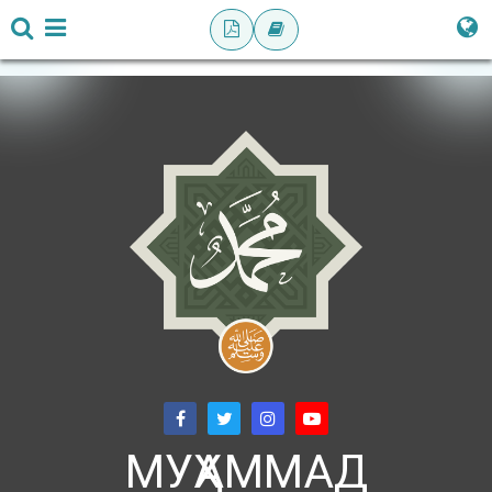
МУҲАММАД