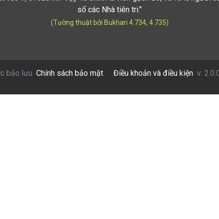
số các Nhà tiên tri."
(Tường thuật bởi Bukhari 4.734, 4.735)
c bảo lưu
Chính sách bảo mật
|
Điều khoản và điều kiện
v: 2.0.