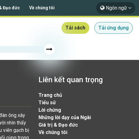
Ngôn ngữ
 & Đạo đức
Về chúng tôi
Tải sách
Tải ứng dụng
Liên kết quan trọng
Trang chủ
Tiểu sử
Lời chứng
 đàn ông xây
Những lời dạy của Ngài
ười nhìn thấy
Giá trị & Đạo đức
u viên gạch bị
Về chúng tôi
uối cùng trong