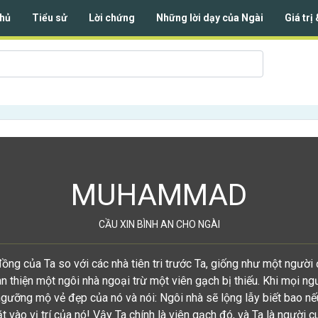
hủ
Tiểu sử
Lời chứng
Những lời dạy của Ngài
Giá trị
MUHAMMAD
CẦU XIN BÌNH AN CHO NGÀI
ồng của Ta so với các nhà tiên tri trước Ta, giống như một người
 thiện một ngôi nhà ngoại trừ một viên gạch bị thiếu. Khi mọi ng
ngưỡng mộ vẻ đẹp của nó và nói: Ngôi nhà sẽ lộng lẫy biết bao nế
t vào vị trí của nó! Vậy Ta chính là viên gạch đó, và Ta là người c