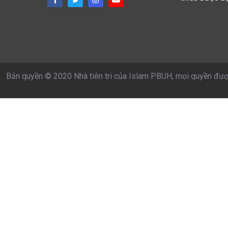
Bản quyền © 2020 Nhà tiên tri của Islam PBUH, mọi quyền đượ