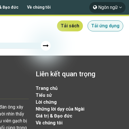
Ngôn ngữ
 & Đạo đức
Về chúng tôi
Tải sách
Tải ứng dụng
Liên kết quan trọng
Trang chủ
Tiểu sử
Lời chứng
 đàn ông xây
Những lời dạy của Ngài
ười nhìn thấy
Giá trị & Đạo đức
u viên gạch bị
Về chúng tôi
uối cùng trong