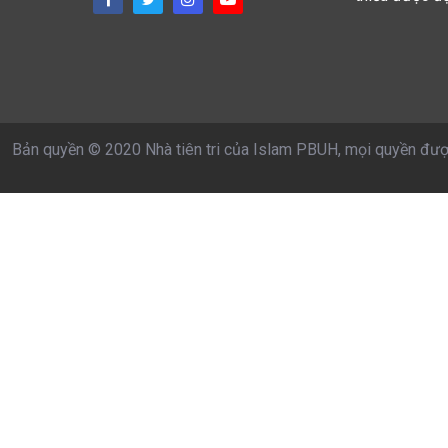
Bản quyền © 2020 Nhà tiên tri của Islam PBUH, mọi quyền đượ