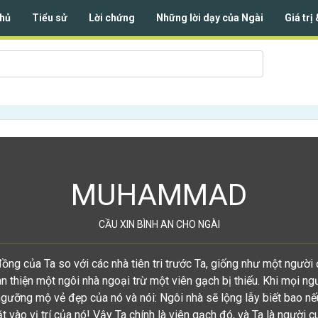
hủ
Tiểu sử
Lời chứng
Những lời dạy của Ngài
Giá trị
MUHAMMAD
CẦU XIN BÌNH AN CHO NGÀI
ồng của Ta so với các nhà tiên tri trước Ta, giống như một người
 thiện một ngôi nhà ngoại trừ một viên gạch bị thiếu. Khi mọi ng
ngưỡng mộ vẻ đẹp của nó và nói: Ngôi nhà sẽ lộng lẫy biết bao nế
t vào vị trí của nó! Vậy Ta chính là viên gạch đó, và Ta là người c