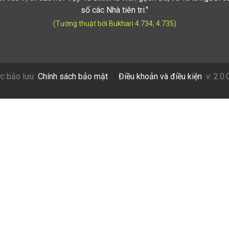
số các Nhà tiên tri."
(Tường thuật bởi Bukhari 4.734, 4.735)
c bảo lưu
Chính sách bảo mật
|
Điều khoản và điều kiện
v: 2.0.