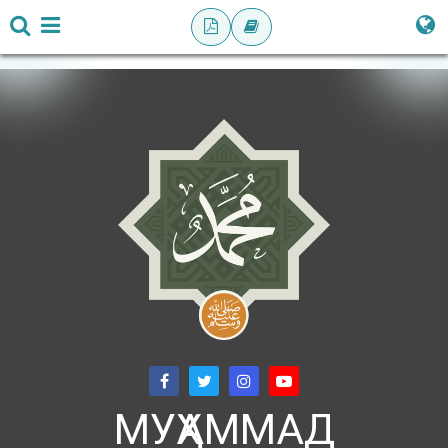
МУҲАММАД