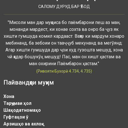
САЛОМУ ДУРУД БАР Ӯ БОД
"Мисоли ман дар муқоиса бо паёмбарони пеш аз ман,
монанди мардест, ки хонае сохта ва онро ба ҷуз як
хишти гумшуда комил кардааст. Вақте ки мардум хонаро
мебинанд, ба зебоии он тааҷҷуб мекунанд ва мегӯянд:
Агар хишти гумшуда дар ҷои худ гузошта мешуд, хона
чӣ қадар бошукӯҳ мешуд! Пас, ман он хишт ҳастам ва
ман охирини Паёмбарон ҳастам."
(Ривояти Бухорӣ 4.734, 4.735)
Пайвандҳои муҳим
Хона
Тарҷумаи ҳол
Шаҳодатномаҳо
Гуфтаҳои ӯ
Арзишҳо ва ахлоқ