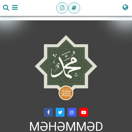
MƏHƏMMƏD