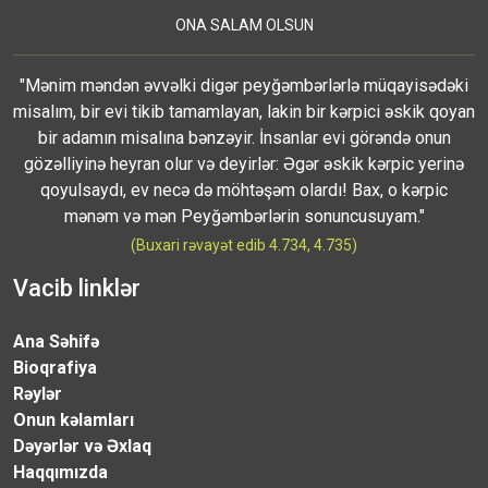
ONA SALAM OLSUN
"Mənim məndən əvvəlki digər peyğəmbərlərlə müqayisədəki
misalım, bir evi tikib tamamlayan, lakin bir kərpici əskik qoyan
bir adamın misalına bənzəyir. İnsanlar evi görəndə onun
gözəlliyinə heyran olur və deyirlər: Əgər əskik kərpic yerinə
qoyulsaydı, ev necə də möhtəşəm olardı! Bax, o kərpic
mənəm və mən Peyğəmbərlərin sonuncusuyam."
(Buxari rəvayət edib 4.734, 4.735)
Vacib linklər
Ana Səhifə
Bioqrafiya
Rəylər
Onun kəlamları
Dəyərlər və Əxlaq
Haqqımızda