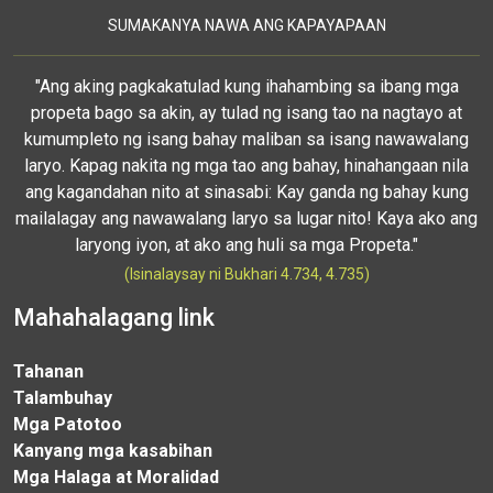
SUMAKANYA NAWA ANG KAPAYAPAAN
"Ang aking pagkakatulad kung ihahambing sa ibang mga
propeta bago sa akin, ay tulad ng isang tao na nagtayo at
kumumpleto ng isang bahay maliban sa isang nawawalang
laryo. Kapag nakita ng mga tao ang bahay, hinahangaan nila
ang kagandahan nito at sinasabi: Kay ganda ng bahay kung
mailalagay ang nawawalang laryo sa lugar nito! Kaya ako ang
laryong iyon, at ako ang huli sa mga Propeta."
(Isinalaysay ni Bukhari 4.734, 4.735)
Mahahalagang link
Tahanan
Talambuhay
Mga Patotoo
Kanyang mga kasabihan
Mga Halaga at Moralidad