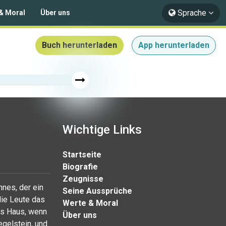
Sprache
& Moral
Über uns
Buch herunterladen
App herunterladen
Wichtige Links
Startseite
Biografie
Zeugnisse
nnes, der ein
Seine Aussprüche
die Leute das
Werte & Moral
as Haus, wenn
Über uns
egelstein, und