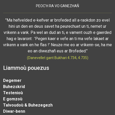
PEOC'H RA VO GANEZHAÑ
"Ma heñvelded e-keñver ar brofeded all a-raokdon zo evel
hini un den en deus savet ha peurechuet un ti, nemet ur
vrikenn a vank. Pa wel an dud an ti, e vament ouzh e gaerded
hag e lavaront : 'Pegen kaer e vefe an ti ma vefe lakaet ar
vrikenn a vank en he flas !' Neuze me eo ar vrikenn-se, ha me
eo an diwezhañ eus ar Brofeded."
(Danevellet gant Bukhari 4.734, 4.735)
Liammoù pouezus
Degemer
Buhezskrid
Testenioù
E gomzoù
Talvoudoù & Buhezegezh
Diwar-benn