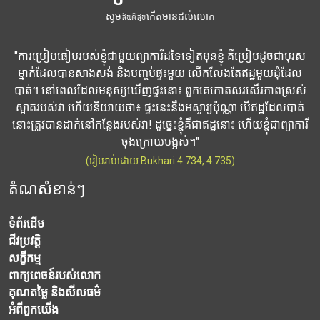
សូមสันติสุขកើតមានដល់លោក
"ការប្រៀបធៀបរបស់ខ្ញុំជាមួយព្យាការីដទៃទៀតមុនខ្ញុំ គឺប្រៀបដូចជាបុរស
ម្នាក់ដែលបានសាងសង់ និងបញ្ចប់ផ្ទះមួយ លើកលែងតែឥដ្ឋមួយដុំដែល
បាត់។ នៅពេលដែលមនុស្សឃើញផ្ទះនោះ ពួកគេកោតសរសើរភាពស្រស់
ស្អាតរបស់វា ហើយនិយាយថា៖ ផ្ទះនេះនឹងអស្ចារ្យប៉ុណ្ណា បើឥដ្ឋដែលបាត់
នោះត្រូវបានដាក់នៅកន្លែងរបស់វា! ដូច្នេះខ្ញុំគឺជាឥដ្ឋនោះ ហើយខ្ញុំជាព្យាការី
ចុងក្រោយបង្អស់។"
(រៀបរាប់ដោយ Bukhari 4.734, 4.735)
តំណសំខាន់ៗ
ទំព័រដើម
ជីវប្រវត្តិ
សក្ខីកម្ម
ពាក្យពេចន៍របស់លោក
គុណតម្លៃ និងសីលធម៌
អំពី​ពួក​យើង