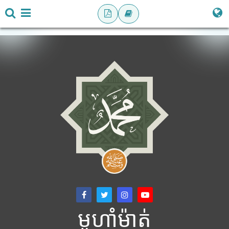
មូហាំម៉ាត់