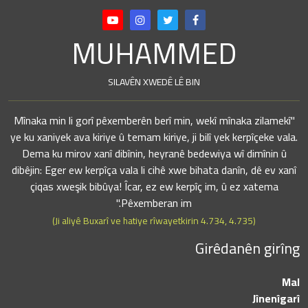
MUHAMMED
SILAVÊN XWEDÊ LÊ BIN
"Mînaka min li gorî pêxemberên berî min, wekî mînaka zilamekî
ye ku xaniyek ava kiriye û temam kiriye, ji bilî yek kerpîçeke vala.
Dema ku mirov xanî dibînin, heyranê bedewiya wî dimînin û
dibêjin: Eger ew kerpîça vala li cihê xwe bihata danîn, dê ev xanî
çiqas xweşik bibûya! Îcar, ez ew kerpîç im, û ez xatema
Pêxemberan im."
(Ji aliyê Buxarî ve hatiye rîwayetkirin 4.734, 4.735)
Girêdanên girîng
Mal
Jînenîgarî