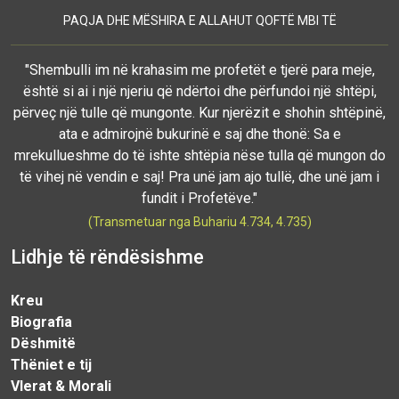
PAQJA DHE MËSHIRA E ALLAHUT QOFTË MBI TË
"Shembulli im në krahasim me profetët e tjerë para meje,
është si ai i një njeriu që ndërtoi dhe përfundoi një shtëpi,
përveç një tulle që mungonte. Kur njerëzit e shohin shtëpinë,
ata e admirojnë bukurinë e saj dhe thonë: Sa e
mrekullueshme do të ishte shtëpia nëse tulla që mungon do
të vihej në vendin e saj! Pra unë jam ajo tullë, dhe unë jam i
fundit i Profetëve."
(Transmetuar nga Buhariu 4.734, 4.735)
Lidhje të rëndësishme
Kreu
Biografia
Dëshmitë
Thëniet e tij
Vlerat & Morali