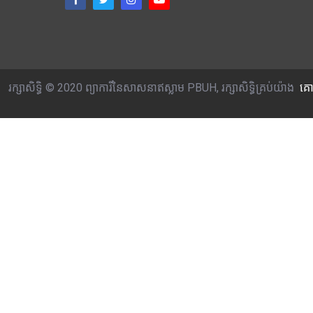
រក្សាសិទ្ធិ © 2020 ព្យាការីនៃសាសនាឥស្លាម PBUH, រក្សាសិទ្ធិគ្រប់យ៉ាង
គោ