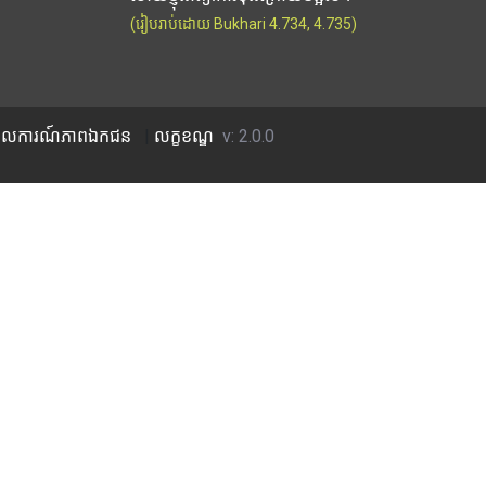
(រៀបរាប់ដោយ Bukhari 4.734, 4.735)
លការណ៍​ភាព​ឯកជន
|
លក្ខខណ្ឌ
v: 2.0.0