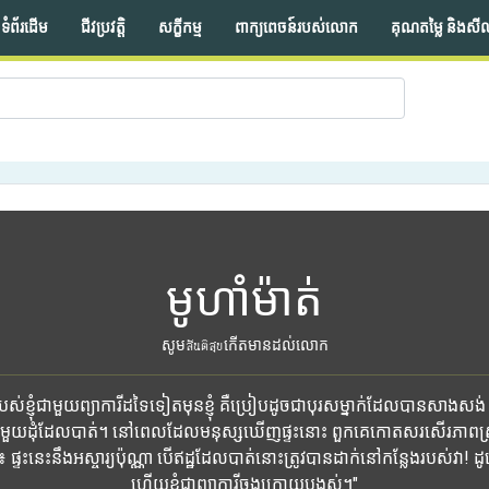
ទំព័រដើម
ជីវប្រវត្តិ
សក្ខីកម្ម
ពាក្យពេចន៍របស់លោក
គុណតម្លៃ និងសី
មូហាំម៉ាត់
សូមสันติสุขកើតមានដល់លោក
់ខ្ញុំជាមួយព្យាការីដទៃទៀតមុនខ្ញុំ គឺប្រៀបដូចជាបុរសម្នាក់ដែលបានសាងសង់ 
មួយដុំដែលបាត់។ នៅពេលដែលមនុស្សឃើញផ្ទះនោះ ពួកគេកោតសរសើរភាពស្រ
ះនេះនឹងអស្ចារ្យប៉ុណ្ណា បើឥដ្ឋដែលបាត់នោះត្រូវបានដាក់នៅកន្លែងរបស់វា! ដូច្នេះ
ហើយខ្ញុំជាព្យាការីចុងក្រោយបង្អស់។"