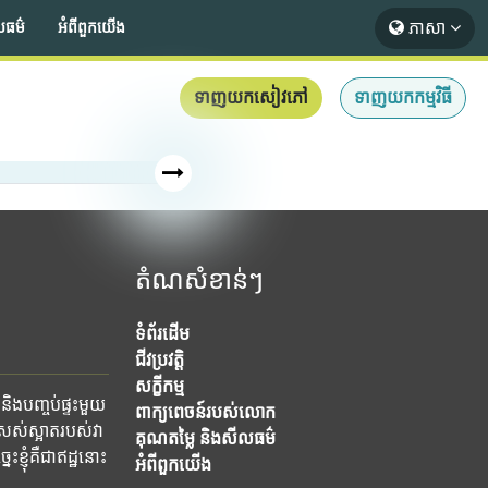
ភាសា
លធម៌
អំពី​ពួក​យើង
ទាញយកសៀវភៅ
ទាញយកកម្មវិធី
តំណសំខាន់ៗ
ទំព័រដើម
ជីវប្រវត្តិ
សក្ខីកម្ម
និងបញ្ចប់ផ្ទះមួយ
ពាក្យពេចន៍របស់លោក
ស់ស្អាតរបស់វា
គុណតម្លៃ និងសីលធម៌
ខ្ញុំគឺជាឥដ្ឋនោះ
អំពី​ពួក​យើង