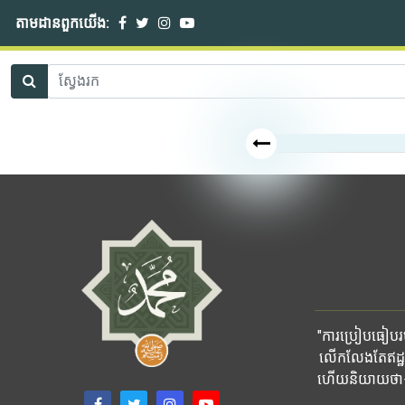
តាមដានពួកយើង:
"ការប្រៀបធៀបរបស
លើកលែងតែឥដ្ឋ
ហើយនិយាយថា៖ ផ្ទ