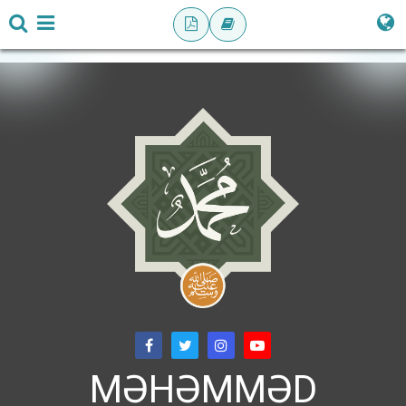
MƏHƏMMƏD