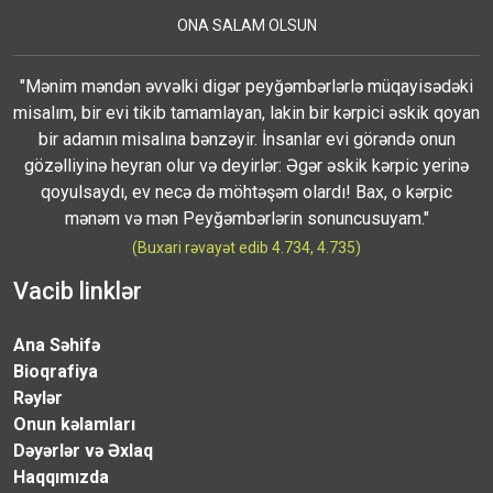
ONA SALAM OLSUN
"Mənim məndən əvvəlki digər peyğəmbərlərlə müqayisədəki
misalım, bir evi tikib tamamlayan, lakin bir kərpici əskik qoyan
bir adamın misalına bənzəyir. İnsanlar evi görəndə onun
gözəlliyinə heyran olur və deyirlər: Əgər əskik kərpic yerinə
qoyulsaydı, ev necə də möhtəşəm olardı! Bax, o kərpic
mənəm və mən Peyğəmbərlərin sonuncusuyam."
(Buxari rəvayət edib 4.734, 4.735)
Vacib linklər
Ana Səhifə
Bioqrafiya
Rəylər
Onun kəlamları
Dəyərlər və Əxlaq
Haqqımızda