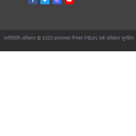
प्रतिलिपि अधिकार © 2020 इस्लामका पैगम्बर PBUH, सबै अधिकार सुरक्षित