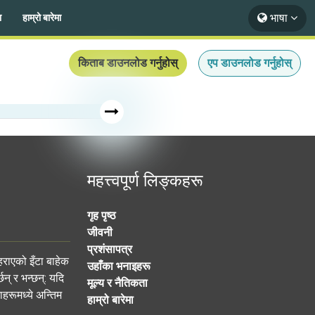
भाषा
ा
हाम्रो बारेमा
किताब डाउनलोड गर्नुहोस्
एप डाउनलोड गर्नुहोस्
महत्त्वपूर्ण लिङ्कहरू
गृह पृष्ठ
जीवनी
प्रशंसापत्र
राएको इँटा बाहेक
उहाँका भनाइहरू
न् र भन्छन्: यदि
मूल्य र नैतिकता
ाहरूमध्ये अन्तिम
हाम्रो बारेमा