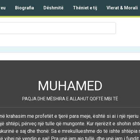
reu
Biografia
Dëshmitë
Thëniet e tij
Vlerat & Morali
MUHAMED
PAQJA DHE MËSHIRA E ALLAHUT QOFTË MBI TË
në krahasim me profetët e tjerë para meje, është si ai i një njeriu
jë shtëpi, përveç një tulle që mungonte. Kur njerëzit e shohin sht
kurinë e saj dhe thonë: Sa e mrekullueshme do të ishte shtëpia 
 vihej në vendin e saj! Pra unë jam ajo tullë, dhe unë jam i fundit 