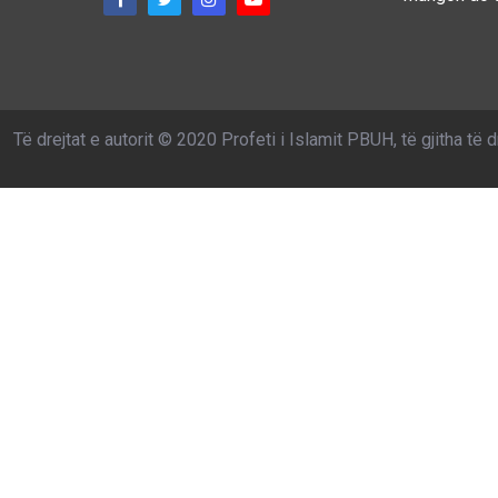
Të drejtat e autorit © 2020 Profeti i Islamit PBUH, të gjitha të d