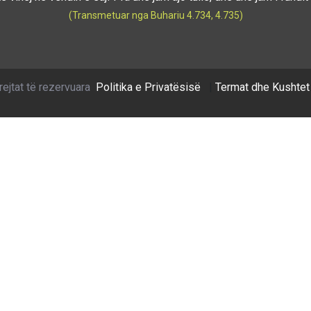
(Transmetuar nga Buhariu 4.734, 4.735)
rejtat të rezervuara
Politika e Privatësisë
|
Termat dhe Kushtet