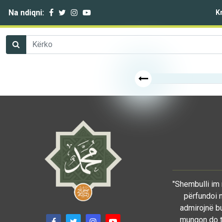
Na ndiqni:
K
"Shembulli im 
përfundoi n
admirojnë bu
mungon do të