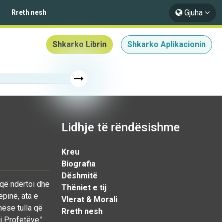
Gjuha
Rreth nesh
Shkarko Librin
Shkarko Aplikacionin
Lidhje të rëndësishme
Kreu
Biografia
Dëshmitë
 që ndërtoi dhe
Thëniet e tij
ëpinë, ata e
Vlerat & Morali
nëse tulla që
Rreth nesh
i Profetëve."