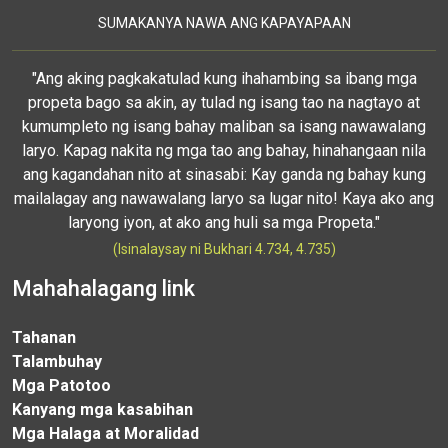
SUMAKANYA NAWA ANG KAPAYAPAAN
"Ang aking pagkakatulad kung ihahambing sa ibang mga
propeta bago sa akin, ay tulad ng isang tao na nagtayo at
kumumpleto ng isang bahay maliban sa isang nawawalang
laryo. Kapag nakita ng mga tao ang bahay, hinahangaan nila
ang kagandahan nito at sinasabi: Kay ganda ng bahay kung
mailalagay ang nawawalang laryo sa lugar nito! Kaya ako ang
laryong iyon, at ako ang huli sa mga Propeta."
(Isinalaysay ni Bukhari 4.734, 4.735)
Mahahalagang link
Tahanan
Talambuhay
Mga Patotoo
Kanyang mga kasabihan
Mga Halaga at Moralidad