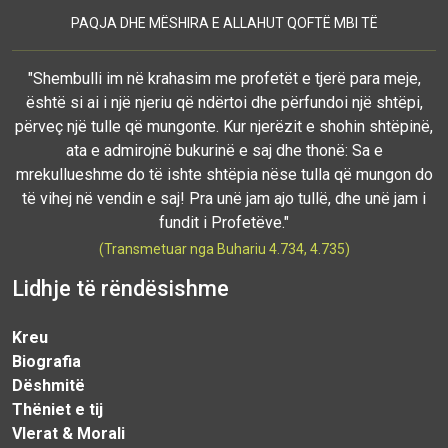
PAQJA DHE MËSHIRA E ALLAHUT QOFTË MBI TË
"Shembulli im në krahasim me profetët e tjerë para meje,
është si ai i një njeriu që ndërtoi dhe përfundoi një shtëpi,
përveç një tulle që mungonte. Kur njerëzit e shohin shtëpinë,
ata e admirojnë bukurinë e saj dhe thonë: Sa e
mrekullueshme do të ishte shtëpia nëse tulla që mungon do
të vihej në vendin e saj! Pra unë jam ajo tullë, dhe unë jam i
fundit i Profetëve."
(Transmetuar nga Buhariu 4.734, 4.735)
Lidhje të rëndësishme
Kreu
Biografia
Dëshmitë
Thëniet e tij
Vlerat & Morali