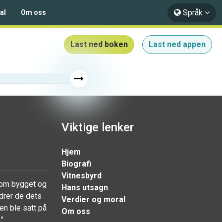
Språk
al
Om oss
Last ned boken
Last ned appen
Viktige lenker
Hjem
Biografi
Vitnesbyrd
som bygget og
Hans utsagn
ndrer de dets
Verdier og moral
en ble satt på
Om oss
"