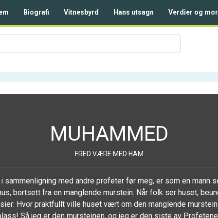
em
Biografi
Vitnesbyrd
Hans utsagn
Verdier og mor
MUHAMMED
FRED VÆRE MED HAM
e i sammenligning med andre profeter før meg, er som en mann 
 hus, bortsett fra en manglende murstein. Når folk ser huset, beu
sier: Hvor praktfullt ville huset vært om den manglende murstein
plass! Så jeg er den mursteinen, og jeg er den siste av Profetene.