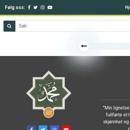
Følg oss:
Hj
"Min lignels
fullførte et
skjønnhet og 