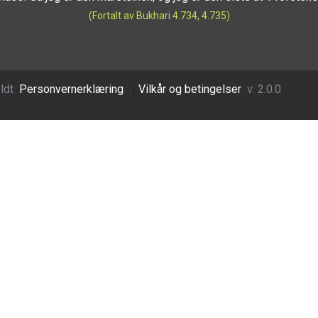
(Fortalt av Bukhari 4.734, 4.735)
ldt
Personvernerklæring
|
Vilkår og betingelser
v: 2.0.0