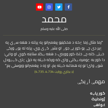
محمد
صلی الله علیه وسلم
"زما مثال زما څخه د مخکینیو پیغمبرانو په پرتله د هغه سړي په
څیر دی چې یو کور یې جوړ او بشپړ کړی وي، پرته له یوې ورکې
خښتې. کله چې خلک کور وویني، د هغه ښکلا ستاینه کوي او وايي:
دا کور به څومره ښکلی وای که ورکه خښته په خپل ځای کېښودل
شوې وای! نو زه هماغه خښته یم، او زه د پیغمبرانو وروستی یم."
(د بخاري روایت 4.734، 4.735)
مهمې اړیکې
کور پاڼه
ژوندلیک
ګواهۍ