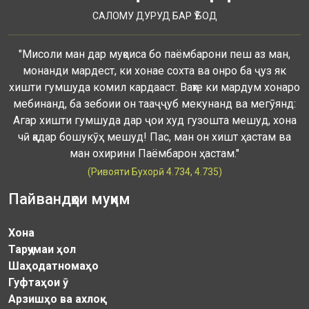
САЛОМУ ДУРУД БАР Ӯ БОД
"Мисоли ман дар муқоиса бо паёмбарони пеш аз ман,
монанди мардест, ки хонае сохта ва онро ба ҷуз як
хишти гумшуда комил кардааст. Вақте ки мардум хонаро
мебинанд, ба зебоии он тааҷҷуб мекунанд ва мегӯянд:
Агар хишти гумшуда дар ҷои худ гузошта мешуд, хона
чӣ қадар бошукӯҳ мешуд! Пас, ман он хишт ҳастам ва
ман охирини Паёмбарон ҳастам."
(Ривояти Бухорӣ 4.734, 4.735)
Пайвандҳои муҳим
Хона
Тарҷумаи ҳол
Шаҳодатномаҳо
Гуфтаҳои ӯ
Арзишҳо ва ахлоқ