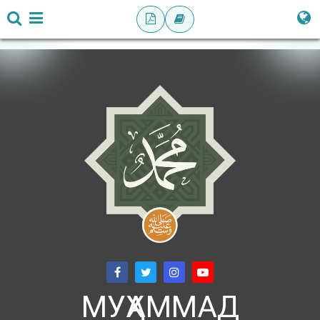
МУҲАММАД