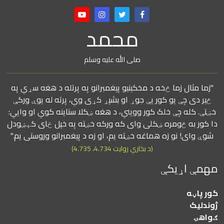
محمد
صلی الله علیه وسلم
"زما مثال زما څخه د مخکینیو پیغمبرانو په پرتله د هغه سړي په
څیر دی چې یو کور یې جوړ او بشپړ کړی وي، پرته له یوې ورکې
خښتې. کله چې خلک کور وویني، د هغه ښکلا ستاینه کوي او وايي:
دا کور به څومره ښکلی وای که ورکه خښته په خپل ځای کېښودل
شوې وای! نو زه هماغه خښته یم، او زه د پیغمبرانو وروستی یم."
(د بخاري روایت 4.734، 4.735)
مهمې اړیکې
کور پاڼه
ژوندلیک
ګواهۍ