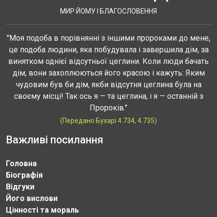
МИР ЙОМУ І БЛАГОСЛОВЕННЯ
"Моя подоба в порівнянні з іншими пророками до мене,
це подоба людини, яка побудувала і завершила дім, за
винятком однієї відсутньої цеглини. Коли люди бачать
дім, вони захоплюються його красою і кажуть: Яким
чудовим був би дім, якби відсутня цеглина була на
своєму місці! Так ось я — та цеглина, і я — останній з
Пророків."
(Передано Бухарі 4.734, 4.735)
Важливі посилання
Головна
Біографія
Відгуки
Його вислови
Цінності та мораль