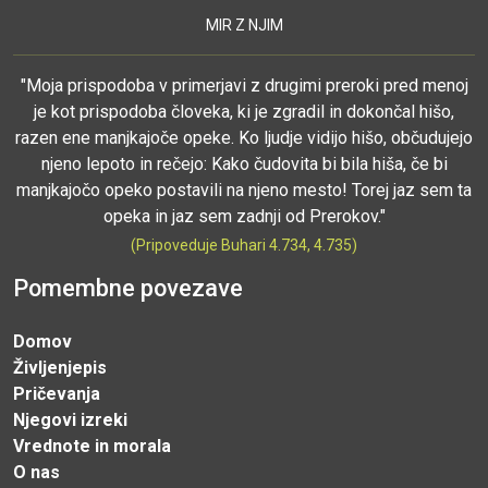
MIR Z NJIM
"Moja prispodoba v primerjavi z drugimi preroki pred menoj
je kot prispodoba človeka, ki je zgradil in dokončal hišo,
razen ene manjkajoče opeke. Ko ljudje vidijo hišo, občudujejo
njeno lepoto in rečejo: Kako čudovita bi bila hiša, če bi
manjkajočo opeko postavili na njeno mesto! Torej jaz sem ta
opeka in jaz sem zadnji od Prerokov."
(Pripoveduje Buhari 4.734, 4.735)
Pomembne povezave
Domov
Življenjepis
Pričevanja
Njegovi izreki
Vrednote in morala
O nas